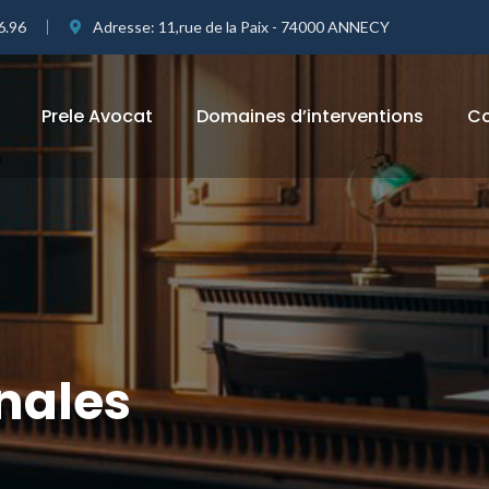
6.96
Adresse:
11,rue de la Paix - 74000 ANNECY
Prele Avocat
Domaines d’interventions
Co
nales