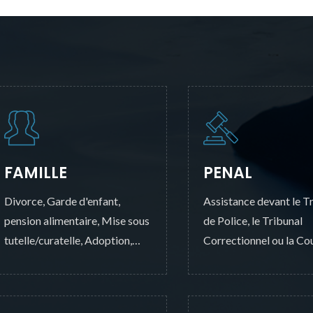
FAMILLE
PENAL
Divorce, Garde d'enfant,
Assistance devant le T
pension alimentaire, Mise sous
de Police, le Tribunal
tutelle/curatelle, Adoption,
Correctionnel ou la Co
changement de nom.
d'Assises, * Tribunal pour
Enfants, * Infractions au Code
de la Route.